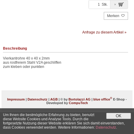
Stk.
Merken
Anfrage zu diesem Artikel »
Beschreibung
Vierkantrohre 40 x 40 x 2mm
aus rostfreiem Stahl V2A geschliffen
zum kleben oder punkten
®
Impressum
|
Datenschutz
|
AGB
| © by
Bortolazzi AG
|
blue office
E-Shop -
Developed by
CompuTech
Um Ihnen die bestmögliche Erfahrung zu bieten, benutzt
OK
diese Website Cookies und Analyse Tools. Durch die
fortgesetzte Nutzung dieser Website erklären Sie sich damit einverstanden,
dass Cookies verwendet werden. Weitere Informationen:
Datenschutz
.