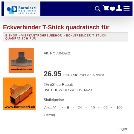
Eckverbinder T-Stück quadratisch für
E-SHOP
»
VIERKANTROHRZUBEHÖR
»
ECKVERBINDER T-STÜCK
QUADRATISCH FÜR
Art. Nr
:
33040202
26.95
CHF / Stk. exkl. 8.1% MwSt.
2% eShop-Rabatt
UVP CHF 27.50 exkl. 8.1% MwSt.
Staffelpreise
Anzahl
<= 9
<= 24
<= 49
<= 99
<= 100
Betrag
Lager: