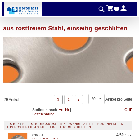
aus rostfreiem Stahl, einseitig geschliffen
20
Artikel pro Seite
29 Artikel
1
2
›
Sortieren nach:
Art. Nr
|
CHF
Bezeichnung
E-SHOP
›
BEFESTIGUNGSROSETTEN - WANDPLATTEN - BODENPLATTEN
›
AUS ROSTFREIEM STAHL, EINSEITIG GESCHLIFFEN
4.50
03603A
/ Stk.