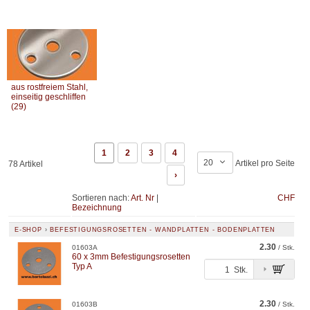
aus rostfreiem Stahl,
einseitig geschliffen
(29)
1
2
3
4
20
Artikel pro Seite
78 Artikel
›
Sortieren nach:
Art. Nr
|
CHF
Bezeichnung
E-SHOP
›
BEFESTIGUNGSROSETTEN - WANDPLATTEN - BODENPLATTEN
2.30
01603A
/ Stk.
60 x 3mm Befestigungsrosetten
Typ A
Stk.
2.30
01603B
/ Stk.