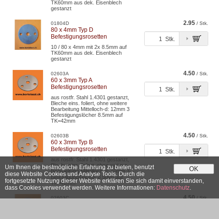
TK60mm aus dek. Eisenblech
gestanzt
2.95
01804D
/ Stk.
80 x 4mm Typ D
Befestigungsrosetten
Stk.
10 / 80 x 4mm mit 2x 8.5mm auf
TK60mm aus dek. Eisenblech
gestanzt
4.50
02603A
/ Stk.
60 x 3mm Typ A
Befestigungsrosetten
Stk.
aus rostfr. Stahl 1.4301 gestanzt,
Bleche eins. foliert, ohne weitere
Bearbeitung Mittelloch-d: 12mm 3
Befestigungslöcher 8.5mm auf
TK=42mm
4.50
02603B
/ Stk.
60 x 3mm Typ B
Befestigungsrosetten
Stk.
aus rostfr. Stahl 1.4301 gestanzt,
Bleche eins. foliert, ohne weitere
Um Ihnen die bestmögliche Erfahrung zu bieten, benutzt
OK
Bearbeitung Mittelloch-d: 10mm 3
diese Website Cookies und Analyse Tools. Durch die
Befestigungslöcher 8.5mm auf
fortgesetzte Nutzung dieser Website erklären Sie sich damit einverstanden,
TK=42mm
dass Cookies verwendet werden. Weitere Informationen:
Datenschutz
.
4.50
02603C
/ Stk.
60 x 3mm Typ C
Befestigungsrosetten
Stk.