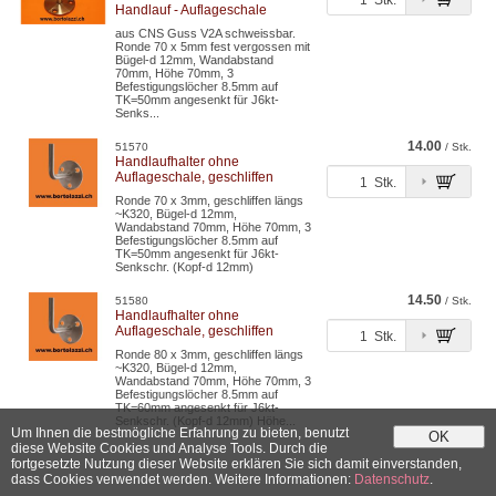
Stk.
Handlauf - Auflageschale
aus CNS Guss V2A schweissbar.
Ronde 70 x 5mm fest vergossen mit
Bügel-d 12mm, Wandabstand
70mm, Höhe 70mm, 3
Befestigungslöcher 8.5mm auf
TK=50mm angesenkt für J6kt-
Senks...
14.00
51570
/ Stk.
Handlaufhalter ohne
Auflageschale, geschliffen
Stk.
Ronde 70 x 3mm, geschliffen längs
~K320, Bügel-d 12mm,
Wandabstand 70mm, Höhe 70mm, 3
Befestigungslöcher 8.5mm auf
TK=50mm angesenkt für J6kt-
Senkschr. (Kopf-d 12mm)
14.50
51580
/ Stk.
Handlaufhalter ohne
Auflageschale, geschliffen
Stk.
Ronde 80 x 3mm, geschliffen längs
~K320, Bügel-d 12mm,
Wandabstand 70mm, Höhe 70mm, 3
Befestigungslöcher 8.5mm auf
TK=60mm angesenkt für J6kt-
Senkschr. (Kopf-d 12mm) Höhe...
Um Ihnen die bestmögliche Erfahrung zu bieten, benutzt
OK
diese Website Cookies und Analyse Tools. Durch die
fortgesetzte Nutzung dieser Website erklären Sie sich damit einverstanden,
dass Cookies verwendet werden. Weitere Informationen:
Datenschutz
.