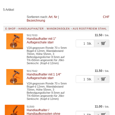
5 Artikel
Sortieren nach:
Art. Nr
|
CHF
Bezeichnung
E-SHOP
›
HANDLAUFHALTER - WANDKONSOLEN
›
AUS ROSTFREIEM STAHL
11.50
5017033
/ Stk.
Handlaufhalter mit 1"
Auflageschale starr
Stk.
V2A gegossen Ronde 70 x 5mm
Bügel-d 12mm, Wandabstand
70mm, Höhe 55mm, 3
Befestigungslöcher 8.5mm auf
TK=50mm angesenkt für J6kt-
Senkschr. (Kopf-d 12mm)
11.50
5017042
/ Stk.
Handlaufhalter mit 1 1/4"
Auflageschale starr
Stk.
V2A gegossen Ronde 70 x 5mm
Bügel-d 12mm, Wandabstand
70mm, Höhe 55mm, 3
Befestigungslöcher 8.5mm auf
TK=50mm angesenkt für J6kt-
Senkschr. (Kopf-d 12mm)
11.00
51500
/ Stk.
Handlaufhalter /
Handlaufkonsolen ohne