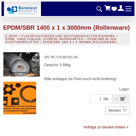
EPDM/SBR 1400 x 1 x 3000mm (Rollenware)
E-SHOP
»
FLACHDICHTUNGEN UND DICHTUNGSPLATTEN ROHWARE
»
EPDM, OHNE EINLAGE, DIVERSE SHOREHÄRTEN
»
EPDM/SBR 80 SHA
DICHTUNGSPLATTEN
»
EPDM/SBR 1400 X 1 X 3000MM (ROLLENWARE)
Art. Nr
:
570.80.001.00
Gewicht: 5.88kg
Bitte anfragen da Preis noch nicht hinterlegt.
Lager:
Stk.
Merken
Anfrage zu diesem Artikel »