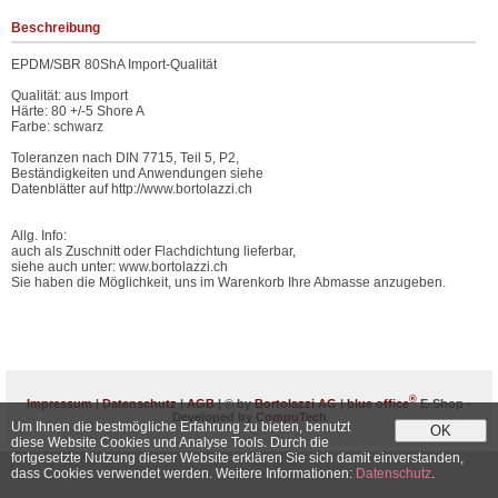
Beschreibung
EPDM/SBR 80ShA Import-Qualität
Qualität: aus Import
Härte: 80 +/-5 Shore A
Farbe: schwarz
Toleranzen nach DIN 7715, Teil 5, P2,
Beständigkeiten und Anwendungen siehe
Datenblätter auf http://www.bortolazzi.ch
Allg. Info:
auch als Zuschnitt oder Flachdichtung lieferbar,
siehe auch unter: www.bortolazzi.ch
Sie haben die Möglichkeit, uns im Warenkorb Ihre Abmasse anzugeben.
®
Impressum
|
Datenschutz
|
AGB
| © by
Bortolazzi AG
|
blue office
E-Shop -
Developed by
CompuTech
Um Ihnen die bestmögliche Erfahrung zu bieten, benutzt
OK
diese Website Cookies und Analyse Tools. Durch die
fortgesetzte Nutzung dieser Website erklären Sie sich damit einverstanden,
dass Cookies verwendet werden. Weitere Informationen:
Datenschutz
.