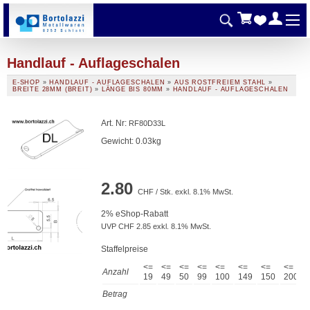
Handlauf - Auflageschalen
E-SHOP
»
HANDLAUF - AUFLAGESCHALEN
»
AUS ROSTFREIEM STAHL
»
BREITE 28MM (BREIT)
»
LÄNGE BIS 80MM
»
HANDLAUF - AUFLAGESCHALEN
Art. Nr
:
RF80D33L
Gewicht: 0.03kg
2.80
CHF / Stk. exkl. 8.1% MwSt.
2% eShop-Rabatt
UVP CHF 2.85 exkl. 8.1% MwSt.
Staffelpreise
<=
<=
<=
<=
<=
<=
<=
<=
Anzahl
19
49
50
99
100
149
150
200
Betrag