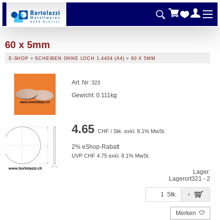
60 x 5mm
E-SHOP
»
SCHEIBEN OHNE LOCH 1.4404 (A4)
»
60 X 5MM
Art. Nr
:
323
Gewicht: 0.111kg
4.65
CHF / Stk. exkl. 8.1% MwSt.
2% eShop-Rabatt
UVP CHF 4.75 exkl. 8.1% MwSt.
Lager:
Lagerort
321 - 2
Stk.
Merken