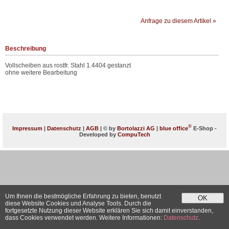
Anfrage zu diesem Artikel »
Beschreibung
Vollscheiben aus rostfr. Stahl 1.4404 gestanzt
ohne weitere Bearbeitung
®
Impressum
|
Datenschutz
|
AGB
| © by
Bortolazzi AG
|
blue office
E-Shop -
Developed by
CompuTech
Um Ihnen die bestmögliche Erfahrung zu bieten, benutzt
OK
diese Website Cookies und Analyse Tools. Durch die
fortgesetzte Nutzung dieser Website erklären Sie sich damit einverstanden,
dass Cookies verwendet werden. Weitere Informationen:
Datenschutz
.