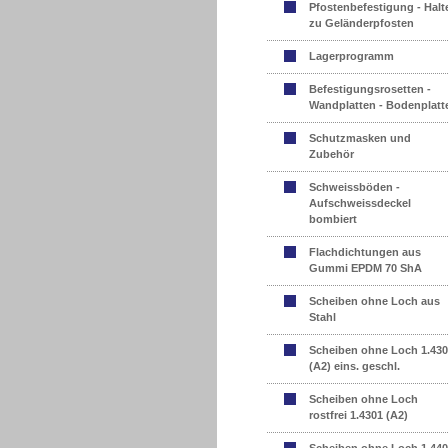
Pfostenbefestigung - Halt
zu Geländerpfosten
Lagerprogramm
Befestigungsrosetten -
Wandplatten - Bodenplatt
Schutzmasken und
Zubehör
Schweissböden -
Aufschweissdeckel
bombiert
Flachdichtungen aus
Gummi EPDM 70 ShA
Scheiben ohne Loch aus
Stahl
Scheiben ohne Loch 1.43
(A2) eins. geschl.
Scheiben ohne Loch
rostfrei 1.4301 (A2)