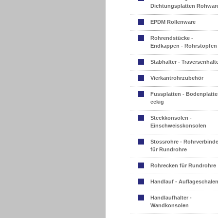
Dichtungsplatten Rohwar
EPDM Rollenware
Rohrendstücke -
Endkappen - Rohrstopfen
Stabhalter - Traversenhalt
Vierkantrohrzubehör
Fussplatten - Bodenplatte
eckig
Steckkonsolen -
Einschweisskonsolen
Stossrohre - Rohrverbinde
für Rundrohre
Rohrecken für Rundrohre
Handlauf - Auflageschale
Handlaufhalter -
Wandkonsolen