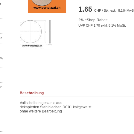
e
1.65
CHF / Stk. exkl. 8.1% MwSt
2% eShop-Rabatt
UVP CHF 1.70 exkl. 8.1% MwSt.
er
n,
r
Beschreibung
Vollscheiben gestanzt aus
dekapierten Stahlblechen DC01 kaltgewalzt
ohne weitere Bearbeitung
n