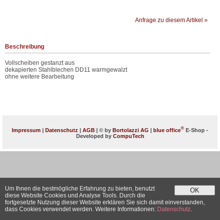
Anfrage zu diesem Artikel »
Beschreibung
Vollscheiben gestanzt aus
dekapierten Stahlblechen DD11 warmgewalzt
ohne weitere Bearbeitung
®
Impressum
|
Datenschutz
|
AGB
| © by
Bortolazzi AG
|
blue office
E-Shop -
Developed by
CompuTech
Um Ihnen die bestmögliche Erfahrung zu bieten, benutzt
OK
diese Website Cookies und Analyse Tools. Durch die
fortgesetzte Nutzung dieser Website erklären Sie sich damit einverstanden,
dass Cookies verwendet werden. Weitere Informationen:
Datenschutz
.