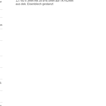
12 / 60 x 3mm mit 3x d=8.5mm auf TK=42mm
er
aus dek. Eisenblech gestanzt
en
01