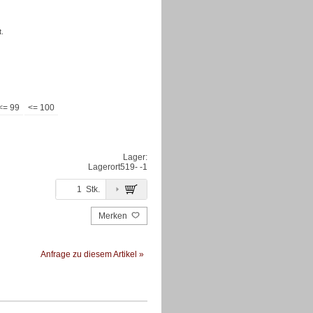
.
<= 99
<= 100
Lager:
Lagerort
519- -1
Stk.
Merken
Anfrage zu diesem Artikel »