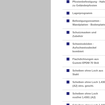
Pfostenbefestigung - Halt
zu Geländerpfosten
Lagerprogramm
Befestigungsrosetten -
Wandplatten - Bodenplatt
Schutzmasken und
Zubehör
Schweissböden -
Aufschweissdeckel
bombiert
Flachdichtungen aus
Gummi EPDM 70 ShA
Scheiben ohne Loch aus
Stahl
Scheiben ohne Loch 1.43
(A2) eins. geschl.
Scheiben ohne Loch
rostfrei 1.4301 (A2)