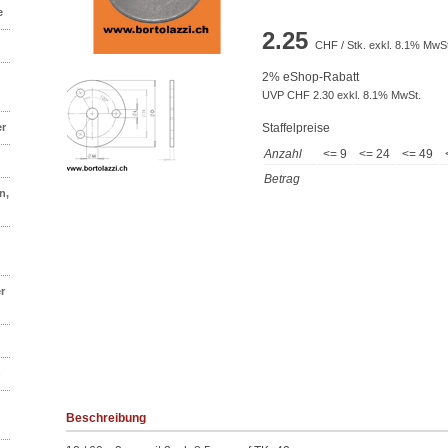
e
2.25
CHF / Stk. exkl. 8.1% MwSt
2% eShop-Rabatt
UVP CHF 2.30 exkl. 8.1% MwSt.
er
Staffelpreise
Anzahl
<= 9
<= 24
<= 49
Betrag
n,
r
n
Beschreibung