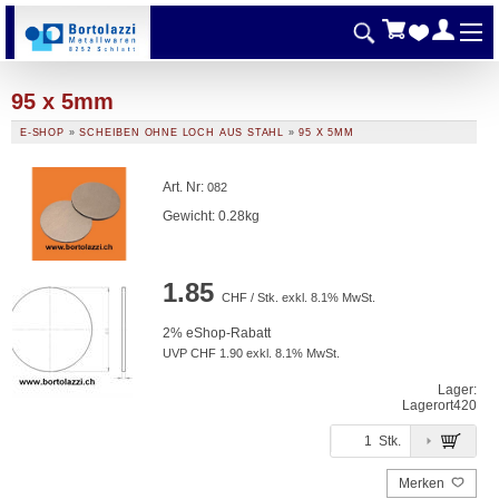
95 x 5mm
E-SHOP
»
SCHEIBEN OHNE LOCH AUS STAHL
»
95 X 5MM
Art. Nr
:
082
Gewicht: 0.28kg
1.85
CHF / Stk. exkl. 8.1% MwSt.
2% eShop-Rabatt
UVP CHF 1.90 exkl. 8.1% MwSt.
Lager:
Lagerort
420
Stk.
Merken