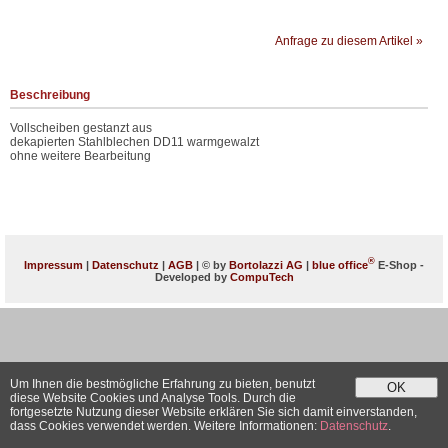
Anfrage zu diesem Artikel »
Beschreibung
Vollscheiben gestanzt aus
dekapierten Stahlblechen DD11 warmgewalzt
ohne weitere Bearbeitung
®
Impressum
|
Datenschutz
|
AGB
| © by
Bortolazzi AG
|
blue office
E-Shop -
Developed by
CompuTech
Um Ihnen die bestmögliche Erfahrung zu bieten, benutzt
OK
diese Website Cookies und Analyse Tools. Durch die
fortgesetzte Nutzung dieser Website erklären Sie sich damit einverstanden,
dass Cookies verwendet werden. Weitere Informationen:
Datenschutz
.