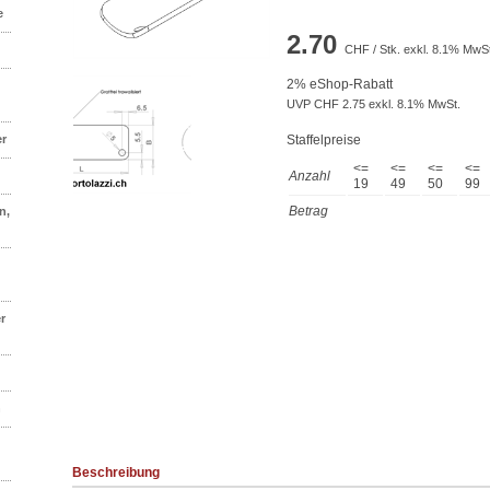
e
2.70
CHF / Stk. exkl. 8.1% MwSt
2% eShop-Rabatt
UVP CHF 2.75 exkl. 8.1% MwSt.
er
Staffelpreise
<=
<=
<=
<=
Anzahl
19
49
50
99
Betrag
n,
r
n
Beschreibung