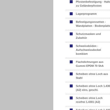
Pfostenbefestigung - Halt
zu Geländerpfosten
Lagerprogramm
Befestigungsrosetten -
Wandplatten - Bodenplatt
Schutzmasken und
Zubehör
Schweissböden -
Aufschweissdeckel
bombiert
Flachdichtungen aus
Gummi EPDM 70 ShA
Scheiben ohne Loch aus
Stahl
Scheiben ohne Loch 1.43
(A2) eins. geschl.
Scheiben ohne Loch
rostfrei 1.4301 (A2)