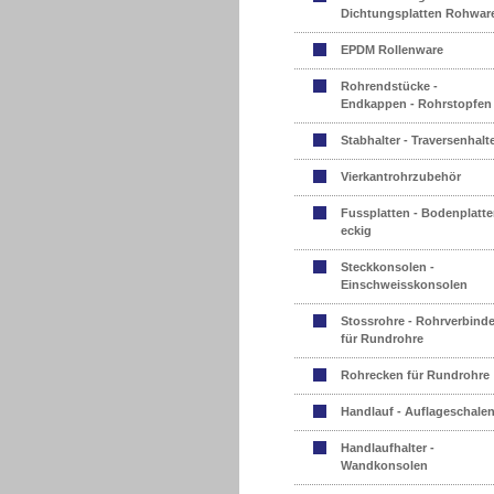
Dichtungsplatten Rohwar
EPDM Rollenware
Rohrendstücke -
Endkappen - Rohrstopfen
Stabhalter - Traversenhalt
Vierkantrohrzubehör
Fussplatten - Bodenplatte
eckig
Steckkonsolen -
Einschweisskonsolen
Stossrohre - Rohrverbinde
für Rundrohre
Rohrecken für Rundrohre
Handlauf - Auflageschale
Handlaufhalter -
Wandkonsolen