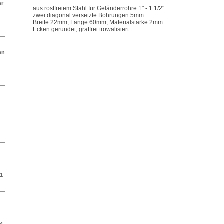
er
aus rostfreiem Stahl für Geländerrohre 1" - 1 1/2"
zwei diagonal versetzte Bohrungen 5mm
Breite 22mm, Länge 60mm, Materialstärke 2mm
Ecken gerundet, gratfrei trowalisiert
en
01