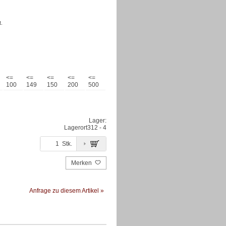
.
<=
<=
<=
<=
<=
100
149
150
200
500
Lager:
Lagerort
312 - 4
Stk.
Merken
Anfrage zu diesem Artikel »