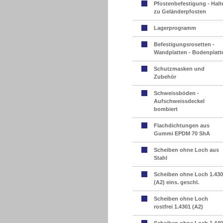
Pfostenbefestigung - Halt
zu Geländerpfosten
Lagerprogramm
Befestigungsrosetten -
Wandplatten - Bodenplatt
Schutzmasken und
Zubehör
Schweissböden -
Aufschweissdeckel
bombiert
Flachdichtungen aus
Gummi EPDM 70 ShA
Scheiben ohne Loch aus
Stahl
Scheiben ohne Loch 1.43
(A2) eins. geschl.
Scheiben ohne Loch
rostfrei 1.4301 (A2)