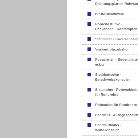
Dichtungsplatten Rohwar
EPDM Rollenware
Rohrendstücke -
Endkappen - Rohrstopfen
Stabhalter - Traversenhalt
Vierkantrohrzubehör
Fussplatten - Bodenplatte
eckig
Steckkonsolen -
Einschweisskonsolen
Stossrohre - Rohrverbinde
für Rundrohre
Rohrecken für Rundrohre
Handlauf - Auflageschale
Handlaufhalter -
Wandkonsolen