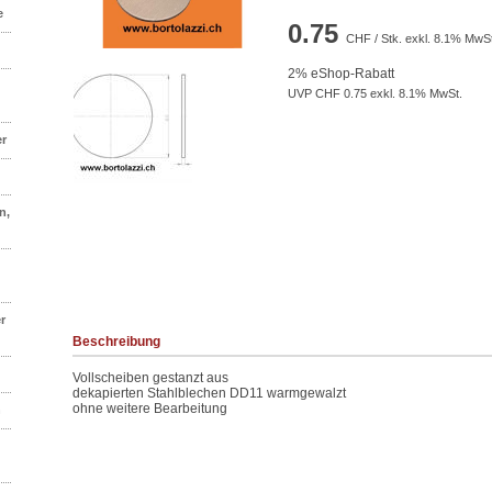
e
0.75
CHF / Stk. exkl. 8.1% MwSt
2% eShop-Rabatt
UVP CHF 0.75 exkl. 8.1% MwSt.
er
n,
r
Beschreibung
Vollscheiben gestanzt aus
dekapierten Stahlblechen DD11 warmgewalzt
ohne weitere Bearbeitung
n