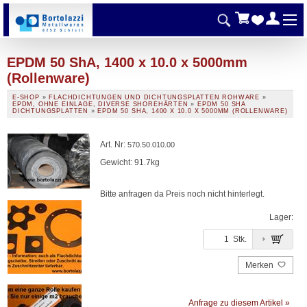
EPDM 50 ShA, 1400 x 10.0 x 5000mm
(Rollenware)
E-SHOP
»
FLACHDICHTUNGEN UND DICHTUNGSPLATTEN ROHWARE
»
EPDM, OHNE EINLAGE, DIVERSE SHOREHÄRTEN
»
EPDM 50 SHA
DICHTUNGSPLATTEN
»
EPDM 50 SHA, 1400 X 10.0 X 5000MM (ROLLENWARE)
Art. Nr
:
570.50.010.00
Gewicht: 91.7kg
Bitte anfragen da Preis noch nicht hinterlegt.
Lager:
Stk.
Merken
Anfrage zu diesem Artikel »