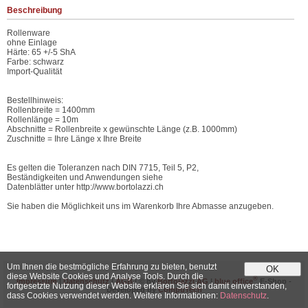
Beschreibung
Rollenware
ohne Einlage
Härte: 65 +/-5 ShA
Farbe: schwarz
Import-Qualität
Bestellhinweis:
Rollenbreite = 1400mm
Rollenlänge = 10m
Abschnitte = Rollenbreite x gewünschte Länge (z.B. 1000mm)
Zuschnitte = Ihre Länge x Ihre Breite
Es gelten die Toleranzen nach DIN 7715, Teil 5, P2,
Beständigkeiten und Anwendungen siehe
Datenblätter unter http://www.bortolazzi.ch
Sie haben die Möglichkeit uns im Warenkorb Ihre Abmasse anzugeben.
Um Ihnen die bestmögliche Erfahrung zu bieten, benutzt
OK
diese Website Cookies und Analyse Tools. Durch die
®
Impressum
|
Datenschutz
|
AGB
| © by
Bortolazzi AG
|
blue office
E-Shop -
fortgesetzte Nutzung dieser Website erklären Sie sich damit einverstanden,
Developed by
CompuTech
dass Cookies verwendet werden. Weitere Informationen:
Datenschutz
.