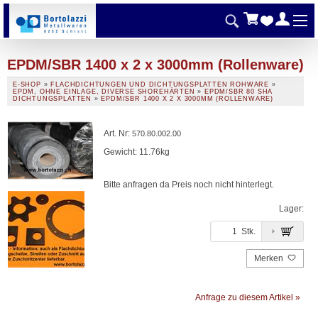
EPDM/SBR 1400 x 2 x 3000mm (Rollenware)
E-SHOP
»
FLACHDICHTUNGEN UND DICHTUNGSPLATTEN ROHWARE
»
EPDM, OHNE EINLAGE, DIVERSE SHOREHÄRTEN
»
EPDM/SBR 80 SHA
DICHTUNGSPLATTEN
»
EPDM/SBR 1400 X 2 X 3000MM (ROLLENWARE)
Art. Nr
:
570.80.002.00
Gewicht: 11.76kg
Bitte anfragen da Preis noch nicht hinterlegt.
Lager:
Stk.
Merken
Anfrage zu diesem Artikel »