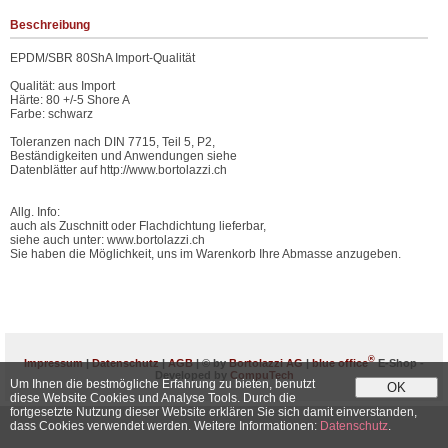
Beschreibung
EPDM/SBR 80ShA Import-Qualität
Qualität: aus Import
Härte: 80 +/-5 Shore A
Farbe: schwarz
Toleranzen nach DIN 7715, Teil 5, P2,
Beständigkeiten und Anwendungen siehe
Datenblätter auf http://www.bortolazzi.ch
Allg. Info:
auch als Zuschnitt oder Flachdichtung lieferbar,
siehe auch unter: www.bortolazzi.ch
Sie haben die Möglichkeit, uns im Warenkorb Ihre Abmasse anzugeben.
®
Impressum
|
Datenschutz
|
AGB
| © by
Bortolazzi AG
|
blue office
E-Shop -
Developed by
CompuTech
Um Ihnen die bestmögliche Erfahrung zu bieten, benutzt
OK
diese Website Cookies und Analyse Tools. Durch die
fortgesetzte Nutzung dieser Website erklären Sie sich damit einverstanden,
dass Cookies verwendet werden. Weitere Informationen:
Datenschutz
.