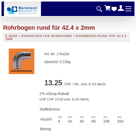
Rohrbogen rund für 42.4 x 2mm
E-SHOP
»
ROHRECKEN FÜR RUNDROHRE
»
ROHRBOGEN RUND FÜR 42.4 X
2MM
Art. Nr
:
1754250
Gewicht: 0.23kg
13.25
CHF / Stk. exkl. 8.1% MwSt.
2% eShop-Rabatt
UVP CHF 13.50 exkl. 8.1% MwSt.
Staffelpreise
<=
<=
<=
<=
<=
<=
Anzahl
9
24
49
99
199
200
Betrag