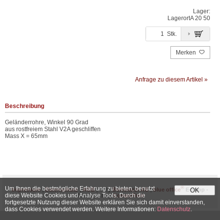
Lager:
Lagerort
A 20 50
Stk.
Merken
Anfrage zu diesem Artikel »
Beschreibung
Geländerrohre, Winkel 90 Grad
aus rostfreiem Stahl V2A geschliffen
Mass X = 65mm
Um Ihnen die bestmögliche Erfahrung zu bieten, benutzt
®
Impressum
|
Datenschutz
|
AGB
| © by
Bortolazzi AG
|
blue office
E-Shop -
OK
diese Website Cookies und Analyse Tools. Durch die
Developed by
CompuTech
fortgesetzte Nutzung dieser Website erklären Sie sich damit einverstanden,
dass Cookies verwendet werden. Weitere Informationen:
Datenschutz
.