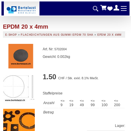
EPDM 20 x 4mm
E-SHOP
»
FLACHDICHTUNGEN AUS GUMMI EPDM 70 SHA
»
EPDM 20 X 4MM
Art. Nr
:
5702004
Gewicht: 0.002kg
1.50
CHF / Stk. exkl. 8.1% MwSt.
Staffelpreise
<=
<=
<=
<=
<=
<=
Anzahl
9
19
49
99
100
200
Betrag
Lager: