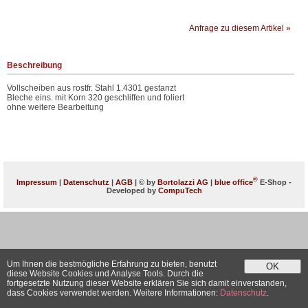
Anfrage zu diesem Artikel »
Beschreibung
Vollscheiben aus rostfr. Stahl 1.4301 gestanzt
Bleche eins. mit Korn 320 geschliffen und foliert
ohne weitere Bearbeitung
®
Impressum
|
Datenschutz
|
AGB
| © by
Bortolazzi AG
|
blue office
E-Shop -
Developed by
CompuTech
Um Ihnen die bestmögliche Erfahrung zu bieten, benutzt
OK
diese Website Cookies und Analyse Tools. Durch die
fortgesetzte Nutzung dieser Website erklären Sie sich damit einverstanden,
dass Cookies verwendet werden. Weitere Informationen:
Datenschutz
.