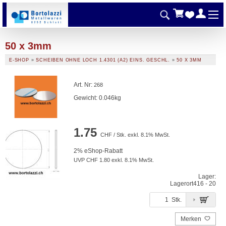
50 x 3mm
E-SHOP
»
SCHEIBEN OHNE LOCH 1.4301 (A2) EINS. GESCHL.
»
50 X 3MM
Art. Nr
:
268
Gewicht: 0.046kg
1.75
CHF / Stk. exkl. 8.1% MwSt.
2% eShop-Rabatt
UVP CHF 1.80 exkl. 8.1% MwSt.
Lager:
Lagerort
416 - 20
Stk.
Merken