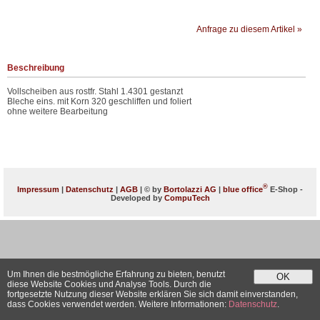
Anfrage zu diesem Artikel »
Beschreibung
Vollscheiben aus rostfr. Stahl 1.4301 gestanzt
Bleche eins. mit Korn 320 geschliffen und foliert
ohne weitere Bearbeitung
®
Impressum
|
Datenschutz
|
AGB
| © by
Bortolazzi AG
|
blue office
E-Shop -
Developed by
CompuTech
Um Ihnen die bestmögliche Erfahrung zu bieten, benutzt
OK
diese Website Cookies und Analyse Tools. Durch die
fortgesetzte Nutzung dieser Website erklären Sie sich damit einverstanden,
dass Cookies verwendet werden. Weitere Informationen:
Datenschutz
.