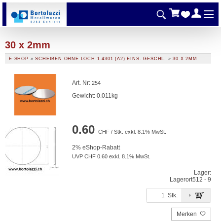
30 x 2mm
E-SHOP
»
SCHEIBEN OHNE LOCH 1.4301 (A2) EINS. GESCHL.
»
30 X 2MM
Art. Nr
:
254
Gewicht: 0.011kg
0.60
CHF / Stk. exkl. 8.1% MwSt.
2% eShop-Rabatt
UVP CHF 0.60 exkl. 8.1% MwSt.
Lager:
Lagerort
512 - 9
Stk.
Merken