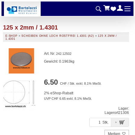
125 x 2mm / 1.4301
E-SHOP
»
SCHEIBEN OHNE LOCH ROSTFREI 1.4301 (A2)
»
125 X 2MM /
1.4301
Art. Nr
:
242.12502
Gewicht: 0.1963kg
6.50
CHF / Stk. exkl. 8.1% MwSt.
2% eShop-Rabatt
UVP CHF 6.65 exkl. 8.1% MwSt.
Lager:
Lagerort
21306
Stk.
Merken