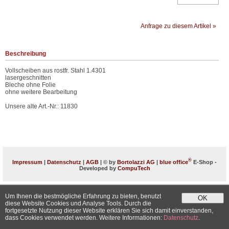
Anfrage zu diesem Artikel »
Beschreibung
Vollscheiben aus rostfr. Stahl 1.4301
lasergeschnitten
Bleche ohne Folie
ohne weitere Bearbeitung
Unsere alte Art.-Nr.: 11830
®
Impressum
|
Datenschutz
|
AGB
| © by
Bortolazzi AG
|
blue office
E-Shop -
Developed by
CompuTech
Um Ihnen die bestmögliche Erfahrung zu bieten, benutzt
OK
diese Website Cookies und Analyse Tools. Durch die
fortgesetzte Nutzung dieser Website erklären Sie sich damit einverstanden,
dass Cookies verwendet werden. Weitere Informationen:
Datenschutz
.