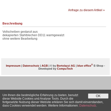
Anfrage zu diesem Artikel »
Beschreibung
Vollscheiben gestanzt aus
dekapierten Stahlblechen DD11 warmgewalzt
ohne weitere Bearbeitung
®
Impressum
|
Datenschutz
|
AGB
| © by
Bortolazzi AG
|
blue office
E-Shop -
Developed by
CompuTech
Um Ihnen die bestmögliche Erfahrung zu bieten, benutzt
OK
diese Website Cookies und Analyse Tools. Durch die
fortgesetzte Nutzung dieser Website erklären Sie sich damit einverstanden,
dass Cookies verwendet werden. Weitere Informationen:
Datenschutz
.