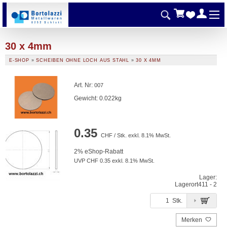
30 x 4mm
E-SHOP
»
SCHEIBEN OHNE LOCH AUS STAHL
»
30 X 4MM
Art. Nr
:
007
Gewicht: 0.022kg
0.35
CHF / Stk. exkl. 8.1% MwSt.
2% eShop-Rabatt
UVP CHF 0.35 exkl. 8.1% MwSt.
Lager:
Lagerort
411 - 2
Stk.
Merken