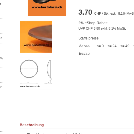
e
3.70
CHF / Stk. exkl. 8.1% MwSt
2% eShop-Rabatt
UVP CHF 3.80 exkl. 8.1% MwSt.
er
Staffelpreise
Anzahl
<= 9
<= 24
<= 49
Betrag
n,
r
n
Beschreibung