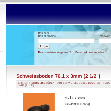
Benutzer
Benutzername
Passwort
Benutzerdaten vergessen?
Benutzerkonto erstellen ›
Schweissböden 76.1 x 3mm (2 1/2")
E-SHOP
»
SCHWEISSBÖDEN - AUFSCHWEISSDECKEL BOMBIERT
»
AUS
3MM (2 1/2")
Art. Nr
:
1710761
Gewicht: 0.1092kg