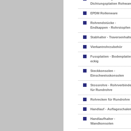
Dichtungsplatten Rohwar
EPDM Rollenware
Rohrendstücke -
Endkappen - Rohrstopfen
Stabhalter - Traversenhalt
Vierkantrohrzubehör
Fussplatten - Bodenplatte
eckig
Steckkonsolen -
Einschweisskonsolen
Stossrohre - Rohrverbinde
für Rundrohre
Rohrecken für Rundrohre
Handlauf - Auflageschale
Handlaufhalter -
Wandkonsolen