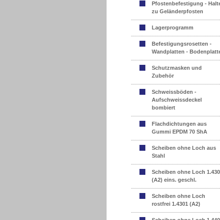
Pfostenbefestigung - Halt
zu Geländerpfosten
Lagerprogramm
Befestigungsrosetten -
Wandplatten - Bodenplatt
Schutzmasken und
Zubehör
Schweissböden -
Aufschweissdeckel
bombiert
Flachdichtungen aus
Gummi EPDM 70 ShA
Scheiben ohne Loch aus
Stahl
Scheiben ohne Loch 1.43
(A2) eins. geschl.
Scheiben ohne Loch
rostfrei 1.4301 (A2)