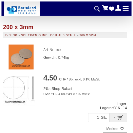
200 x 3mm
E-SHOP
»
SCHEIBEN OHNE LOCH AUS STAHL
»
200 X 3MM
Art. Nr
:
180
Gewicht: 0.74kg
4.50
CHF / Stk. exkl. 8.1% MwSt.
2% eShop-Rabatt
UVP CHF 4.60 exkl. 8.1% MwSt.
Lager:
Lagerort
316 - 14
Stk.
Merken