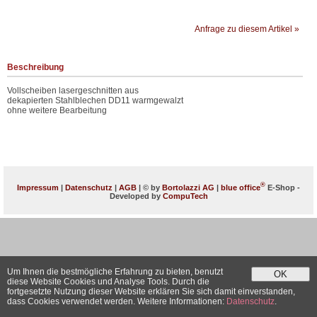
Anfrage zu diesem Artikel »
Beschreibung
Vollscheiben lasergeschnitten aus
dekapierten Stahlblechen DD11 warmgewalzt
ohne weitere Bearbeitung
®
Impressum
|
Datenschutz
|
AGB
| © by
Bortolazzi AG
|
blue office
E-Shop -
Developed by
CompuTech
Um Ihnen die bestmögliche Erfahrung zu bieten, benutzt
OK
diese Website Cookies und Analyse Tools. Durch die
fortgesetzte Nutzung dieser Website erklären Sie sich damit einverstanden,
dass Cookies verwendet werden. Weitere Informationen:
Datenschutz
.