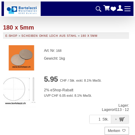
180 x 5mm
E-SHOP
»
SCHEIBEN OHNE LOCH AUS STAHL
»
180 X 5MM
Art. Nr
:
168
Gewicht: 1kg
5.95
CHF / Stk. exkl. 8.1% MwSt.
2% eShop-Rabatt
UVP CHF 6.05 exkl. 8.1% MwSt.
Lager:
Lagerort
113 - 12
Stk.
Merken