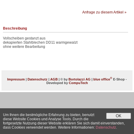
Anfrage zu diesem Artikel »
Beschreibung
Vollscheiben gestanzt aus
dekapierten Stahlblechen DD11 warmgewalzt
ohne weitere Bearbeitung
®
Impressum
|
Datenschutz
|
AGB
| © by
Bortolazzi AG
|
blue office
E-Shop -
Developed by
CompuTech
Um Ihnen die bestmögliche Erfahrung zu bieten, benutzt
OK
diese Website Cookies und Analyse Tools. Durch die
fortgesetzte Nutzung dieser Website erklären Sie sich damit einverstanden,
dass Cookies verwendet werden. Weitere Informationen:
Datenschutz
.