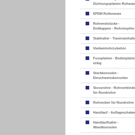
Dichtungsplatten Rohwar
EPDM Rollenware
Rohrendstücke -
Endkappen - Rohrstopfen
Stabhalter - Traversenhalt
Vierkantrohrzubehör
Fussplatten - Bodenplatte
eckig
Steckkonsolen -
Einschweisskonsolen
Stossrohre - Rohrverbinde
für Rundrohre
Rohrecken für Rundrohre
Handlauf - Auflageschale
Handlaufhalter -
Wandkonsolen