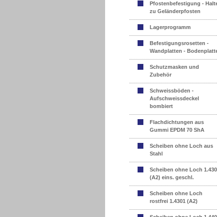
Pfostenbefestigung - Halt
zu Geländerpfosten
Lagerprogramm
Befestigungsrosetten -
Wandplatten - Bodenplatt
Schutzmasken und
Zubehör
Schweissböden -
Aufschweissdeckel
bombiert
Flachdichtungen aus
Gummi EPDM 70 ShA
Scheiben ohne Loch aus
Stahl
Scheiben ohne Loch 1.43
(A2) eins. geschl.
Scheiben ohne Loch
rostfrei 1.4301 (A2)