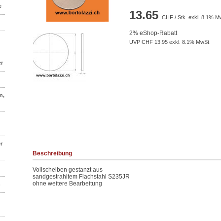
e
13.65
CHF / Stk. exkl. 8.1% M
2% eShop-Rabatt
UVP CHF 13.95 exkl. 8.1% MwSt.
er
n,
r
Beschreibung
Vollscheiben gestanzt aus
sandgestrahltem Flachstahl S235JR
ohne weitere Bearbeitung
n