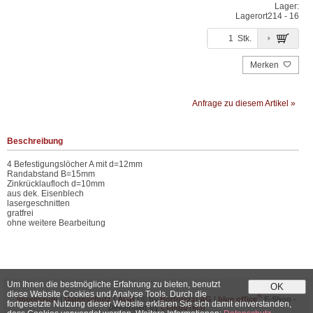
Lager:
Lagerort
214 - 16
Stk.
Merken
Anfrage zu diesem Artikel »
Beschreibung
4 Befestigungslöcher A mit d=12mm
Randabstand B=15mm
Zinkrücklaufloch d=10mm
aus dek. Eisenblech
lasergeschnitten
gratfrei
ohne weitere Bearbeitung
Um Ihnen die bestmögliche Erfahrung zu bieten, benutzt
OK
diese Website Cookies und Analyse Tools. Durch die
®
Impressum
|
Datenschutz
|
AGB
| © by
Bortolazzi AG
|
blue office
E-Shop -
fortgesetzte Nutzung dieser Website erklären Sie sich damit einverstanden,
Developed by
CompuTech