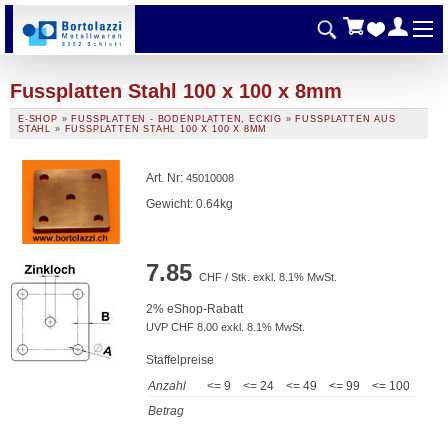
Fussplatten Stahl 100 x 100 x 8mm
E-SHOP
»
FUSSPLATTEN - BODENPLATTEN, ECKIG
»
FUSSPLATTEN AUS
STAHL
»
FUSSPLATTEN STAHL 100 X 100 X 8MM
Art. Nr
:
45010008
Gewicht: 0.64kg
7.85
CHF / Stk. exkl. 8.1% MwSt.
2% eShop-Rabatt
UVP CHF 8.00 exkl. 8.1% MwSt.
Staffelpreise
Anzahl
<= 9
<= 24
<= 49
<= 99
<= 100
Betrag