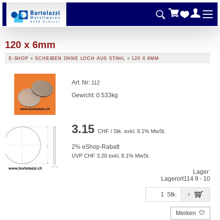
120 x 6mm
E-SHOP
»
SCHEIBEN OHNE LOCH AUS STAHL
»
120 X 6MM
Art. Nr
:
112
Gewicht: 0.533kg
3.15
CHF / Stk. exkl. 8.1% MwSt.
2% eShop-Rabatt
UVP CHF 3.20 exkl. 8.1% MwSt.
Lager:
Lagerort
114 9 - 10
Stk.
Merken