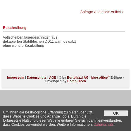
Anfrage zu diesem Artikel »
Beschreibung
Vollscheiben lasergeschnitten aus
dekapierten Stahlblechen DD11 warmgewalzt
ohne weitere Bearbeitung
®
Impressum
|
Datenschutz
|
AGB
| © by
Bortolazzi AG
|
blue office
E-Shop -
Developed by
CompuTech
Um Ihnen die bestmögliche Erfahrung zu bieten, benutzt
OK
diese Website Cookies und Analyse Tools. Durch die
fortgesetzte Nutzung dieser Website erklären Sie sich damit einverstanden,
dass Cookies verwendet werden. Weitere Informationen:
Datenschutz
.