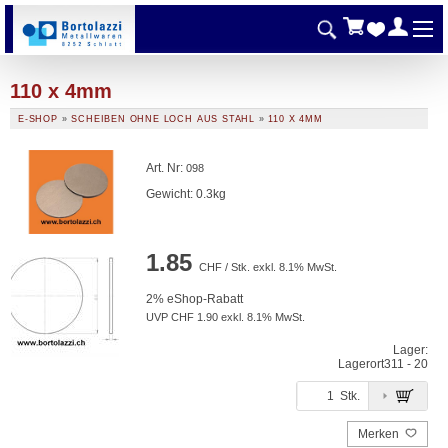
110 x 4mm
E-SHOP
»
SCHEIBEN OHNE LOCH AUS STAHL
»
110 X 4MM
Art. Nr
:
098
Gewicht: 0.3kg
1.85
CHF / Stk. exkl. 8.1% MwSt.
2% eShop-Rabatt
UVP CHF 1.90 exkl. 8.1% MwSt.
Lager:
Lagerort
311 - 20
Stk.
Merken