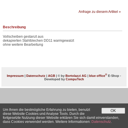
Anfrage zu diesem Artikel »
Beschreibung
Vollscheiben gestanzt aus
dekapierten Stahlblechen DD11 warmgewalzt
ohne weitere Bearbeitung
®
Impressum
|
Datenschutz
|
AGB
| © by
Bortolazzi AG
|
blue office
E-Shop -
Developed by
CompuTech
Um Ihnen die bestmögliche Erfahrung zu bieten, benutzt
OK
diese Website Cookies und Analyse Tools. Durch die
fortgesetzte Nutzung dieser Website erklären Sie sich damit einverstanden,
dass Cookies verwendet werden. Weitere Informationen:
Datenschutz
.